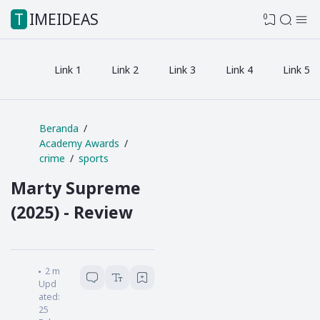
TIMEIDEAS
0
Link 1
Link 2
Link 3
Link 4
Link 5
Beranda
Academy Awards
crime
sports
Marty Supreme
(2025) - Review
Admin
2
menit baca
Upd
ated:
25