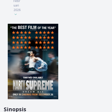
Febr
uari
2026
Sinopsis