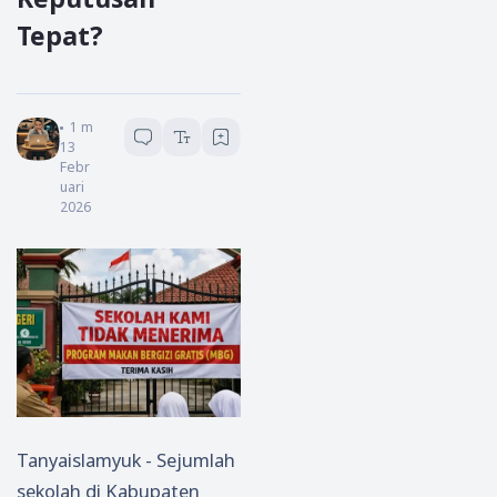
Tepat?
Admin
1
menit baca
13
Febr
uari
2026
Tanyaislamyuk - Sejumlah
sekolah di Kabupaten