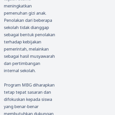
Terbu
Dana
meningkatkan
kti
pemenuhan gizi anak.
Mem
Penolakan dari beberapa
bayar
sekolah tidak dianggap
sebagai bentuk penolakan
terhadap kebijakan
pemerintah, melainkan
sebagai hasil musyawarah
dan pertimbangan
internal sekolah.
Program MBG diharapkan
tetap tepat sasaran dan
difokuskan kepada siswa
yang benar-benar
membutuhkan dukungan