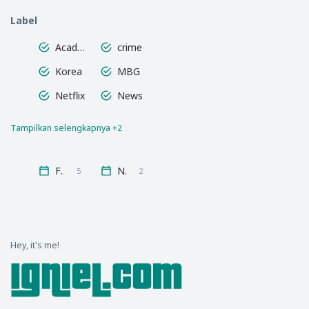
Tolak
Label
Progr
am
Academy Awards
crime
MBG
Usai
Korea
MBG
Rapat
Netflix
News
Wali
Murid.
Keput
Tampilkan selengkapnya +2
Romance
sports
usan
Tepat
Februari
November
?
5
2
Hey, it's me!